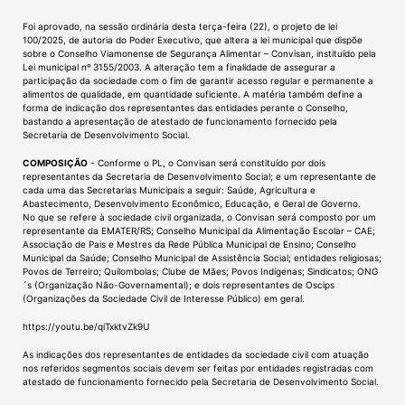
Foi aprovado, na sessão ordinária desta terça-feira (22), o projeto de lei
100/2025, de autoria do Poder Executivo, que altera a lei municipal que dispõe
sobre o Conselho Viamonense de Segurança Alimentar – Convisan, instituído pela
Lei municipal nº 3155/2003. A alteração tem a finalidade de assegurar a
participação da sociedade com o fim de garantir acesso regular e permanente a
alimentos de qualidade, em quantidade suficiente. A matéria também define a
forma de indicação dos representantes das entidades perante o Conselho,
bastando a apresentação de atestado de funcionamento fornecido pela
Secretaria de Desenvolvimento Social.
COMPOSIÇÃO
- Conforme o PL, o Convisan será constituído por dois
representantes da Secretaria de Desenvolvimento Social; e um representante de
cada uma das Secretarias Municipais a seguir: Saúde, Agricultura e
Abastecimento, Desenvolvimento Econômico, Educação, e Geral de Governo.
No que se refere à sociedade civil organizada, o Convisan será composto por um
representante da EMATER/RS; Conselho Municipal da Alimentação Escolar – CAE;
Associação de Pais e Mestres da Rede Pública Municipal de Ensino; Conselho
Municipal da Saúde; Conselho Municipal de Assistência Social; entidades religiosas;
Povos de Terreiro; Quilombolas; Clube de Mães; Povos Indígenas; Sindicatos; ONG
´s (Organização Não-Governamental); e dois representantes de Oscips
(Organizações da Sociedade Civil de Interesse Público) em geral.
https://youtu.be/qiTxktvZk9U
As indicações dos representantes de entidades da sociedade civil com atuação
nos referidos segmentos sociais devem ser feitas por entidades registradas com
atestado de funcionamento fornecido pela Secretaria de Desenvolvimento Social.