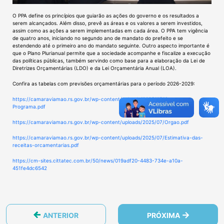
O PPA define os princípios que guiarão as ações do governo e os resultados a
serem alcançados. Além disso, prevê as áreas e os valores a serem investidos,
assim como as ações a serem implementadas em cada área. O PPA tem vigência
de quatro anos, iniciando no segundo ano de mandato do prefeito e se
estendendo até o primeiro ano do mandato seguinte. Outro aspecto importante é
que o Plano Plurianual permite que a sociedade acompanhe e fiscalize a execução
das políticas públicas, também servindo como base para a elaboração da Lei de
Diretrizes Orçamentárias (LDO) e da Lei Orçamentária Anual (LOA).
Confira as tabelas com previsões orçamentárias para o período 2026-2029:
https://camaraviamao.rs.gov.br/wp-content/uploads/2025/07/Orgao-
Programa.pdf
https://camaraviamao.rs.gov.br/wp-content/uploads/2025/07/Orgao.pdf
https://camaraviamao.rs.gov.br/wp-content/uploads/2025/07/Estimativa-das-
receitas-orcamentarias.pdf
https://cm-sites.cittatec.com.br/50/news/019adf20-4483-734e-a10a-
451fe4dc6542
ANTERIOR
PRÓXIMA