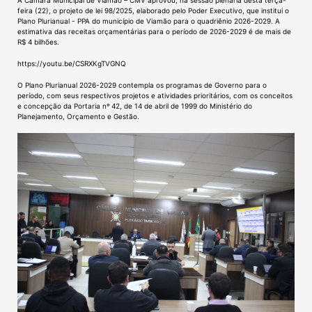
A Câmara Municipal de Viamão – CMV aprovou, na sessão plenária desta terça-
feira (22), o projeto de lei 98/2025, elaborado pelo Poder Executivo, que institui o
Plano Plurianual - PPA do município de Viamão para o quadriênio 2026-2029. A
estimativa das receitas orçamentárias para o período de 2026-2029 é de mais de
R$ 4 bilhões.
https://youtu.be/CSRXKgTVGNQ
O Plano Plurianual 2026-2029 contempla os programas de Governo para o
período, com seus respectivos projetos e atividades prioritários, com os conceitos
e concepção da Portaria nº 42, de 14 de abril de 1999 do Ministério do
Planejamento, Orçamento e Gestão.