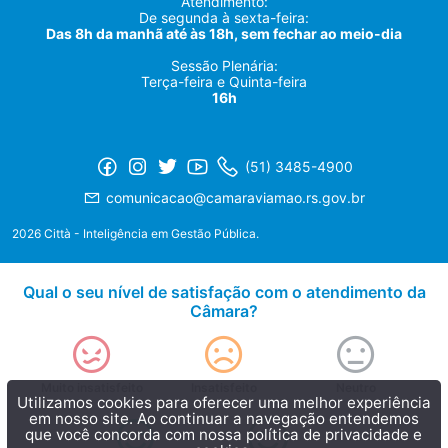
Atendimento:
De segunda à sexta-feira:
Das 8h da manhã até às 18h, sem fechar ao meio-dia
Sessão Plenária:
Terça-feira e Quinta-feira
16h
(51) 3485-4900
comunicacao@camaraviamao.rs.gov.br
2026 Città - Inteligência em Gestão Pública.
Qual o seu nível de satisfação com o atendimento da
Câmara?
Muito insatisfeito
Insatisfeito
Neutro
Utilizamos cookies para oferecer uma melhor experiência
em nosso site. Ao continuar a navegação entendemos
que você concorda com nossa
política de privacidade e