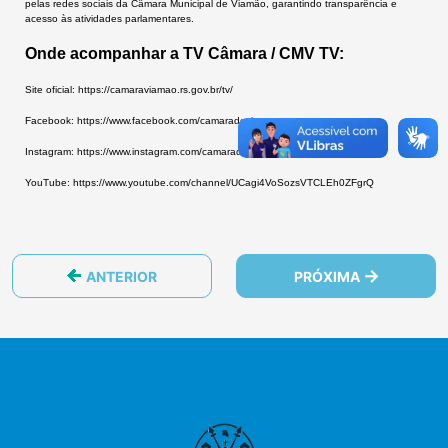
pelas redes sociais da Câmara Municipal de Viamão, garantindo transparência e
acesso às atividades parlamentares.
Onde acompanhar a TV Câmara / CMV TV:
Site oficial:
https://camaraviamao.rs.gov.br/tv/
Facebook:
https://www.facebook.com/camaradeviamao
Instagram:
https://www.instagram.com/camaradeviamao/
YouTube:
https://www.youtube.com/channel/UCagi4VoSozsVTCLEh0ZFgrQ
ANTERIOR
PRÓXIMA